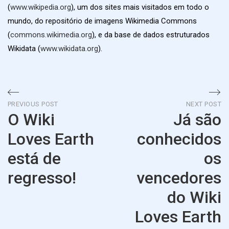
(
www.wikipedia.org
), um dos sites mais visitados em todo o
mundo, do repositório de imagens Wikimedia Commons
(
commons.wikimedia.org
), e da base de dados estruturados
Wikidata (
www.wikidata.org
).
Navegação
PREVIOUS POST
NEXT POST
O Wiki
Já são
de
Loves Earth
conhecidos
artigos
está de
os
regresso!
vencedores
do Wiki
Previous
Post
Loves Earth