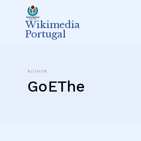
Skip
to
content
Wikimedia
Portugal
AUTHOR
GoEThe