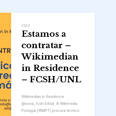
2022
Estamos a
contratar –
Wikimedian
in Residence
– FCSH/UNL
Wikimedian in Residence
@nova_fcsh Edital A Wikimedia
Portugal (WMPT) procura técnico