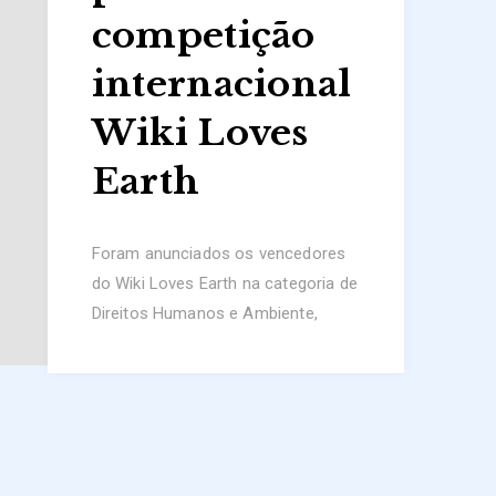
competição
internacional
Wiki Loves
Earth
Foram anunciados os vencedores
do Wiki Loves Earth na categoria de
Direitos Humanos e Ambiente,