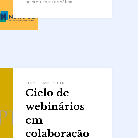
na área da informática
2022
WIKIPÉDIA
Ciclo de
webinários
em
colaboração