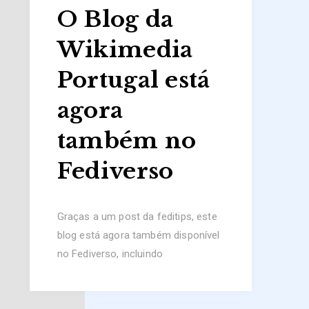
O Blog da
Wikimedia
Portugal está
agora
também no
Fediverso
Graças a um post da feditips, este
blog está agora também disponível
no Fediverso, incluindo