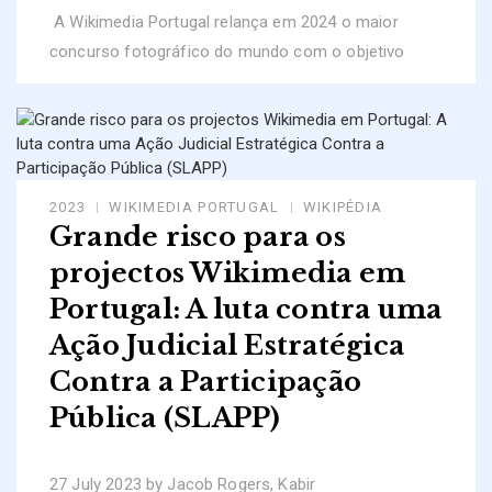
A Wikimedia Portugal relança em 2024 o maior
concurso fotográfico do mundo com o objetivo
2023
WIKIMEDIA PORTUGAL
WIKIPÉDIA
Grande risco para os
projectos Wikimedia em
Portugal: A luta contra uma
Ação Judicial Estratégica
Contra a Participação
Pública (SLAPP)
27 July 2023 by Jacob Rogers, Kabir