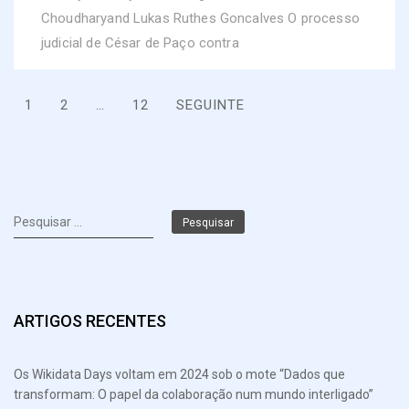
Choudharyand Lukas Ruthes Goncalves O processo
judicial de César de Paço contra
Paginação
1
2
…
12
SEGUINTE
dos
conteúdos
Pesquisar
por:
ARTIGOS RECENTES
Os Wikidata Days voltam em 2024 sob o mote “Dados que
transformam: O papel da colaboração num mundo interligado”