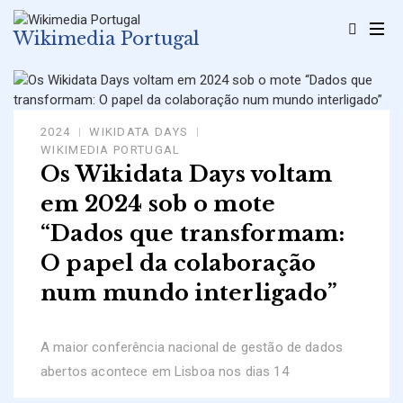
Skip
to
Wikimedia Portugal
content
2024
WIKIDATA DAYS
WIKIMEDIA PORTUGAL
Os Wikidata Days voltam
em 2024 sob o mote
“Dados que transformam:
O papel da colaboração
num mundo interligado”
A maior conferência nacional de gestão de dados
abertos acontece em Lisboa nos dias 14