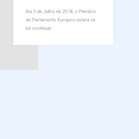
Dia 5 de Julho de 2018, o Plenário
do Parlamento Europeu votará se
irá continuar