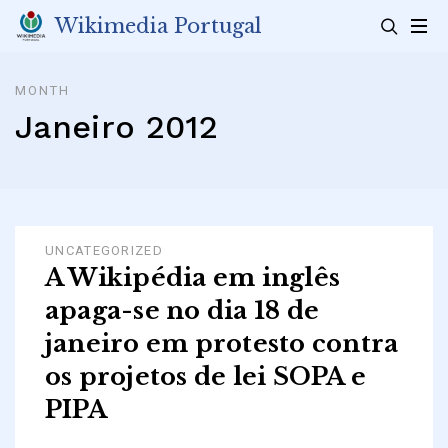
Skip
Wikimedia Portugal
to
content
MONTH
Janeiro 2012
UNCATEGORIZED
A Wikipédia em inglês
apaga-se no dia 18 de
janeiro em protesto contra
os projetos de lei SOPA e
PIPA