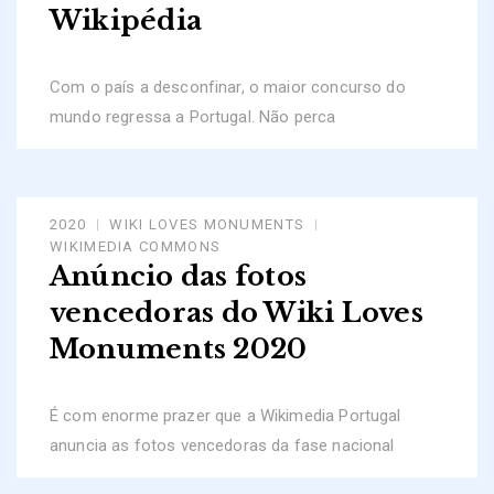
Wikipédia
Com o país a desconfinar, o maior concurso do
mundo regressa a Portugal. Não perca
2020
WIKI LOVES MONUMENTS
WIKIMEDIA COMMONS
Anúncio das fotos
vencedoras do Wiki Loves
Monuments 2020
É com enorme prazer que a Wikimedia Portugal
anuncia as fotos vencedoras da fase nacional