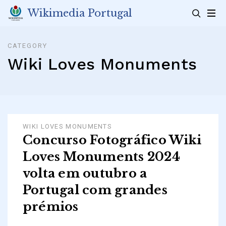
Skip
Wikimedia Portugal
to
content
CATEGORY
Wiki Loves Monuments
WIKI LOVES MONUMENTS
Concurso Fotográfico Wiki
Loves Monuments 2024
volta em outubro a
Portugal com grandes
prémios