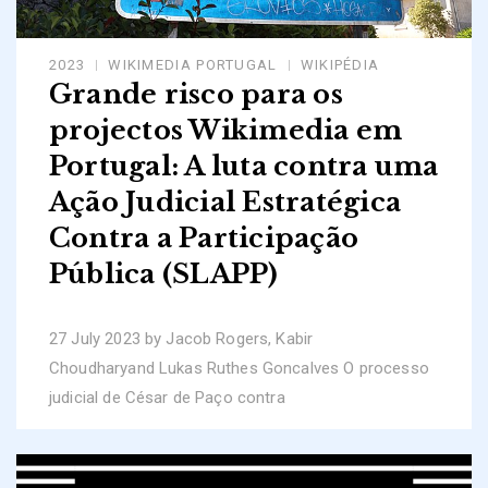
2023
WIKIMEDIA PORTUGAL
WIKIPÉDIA
Grande risco para os
projectos Wikimedia em
Portugal: A luta contra uma
Ação Judicial Estratégica
Contra a Participação
Pública (SLAPP)
27 July 2023 by Jacob Rogers, Kabir
Choudharyand Lukas Ruthes Goncalves O processo
judicial de César de Paço contra