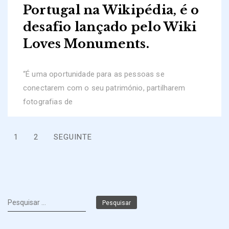
Portugal na Wikipédia, é o
desafio lançado pelo Wiki
Loves Monuments.
“É uma oportunidade para as pessoas se
conectarem com o seu património, partilharem
fotografias de
Paginação
1
2
SEGUINTE
dos
conteúdos
Pesquisar
por: