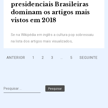
presidenciais Brasileiras
dominam os artigos mais
vistos em 2018
Se na Wikipédia em inglês a cultura pop sobressaiu
na lista dos artigos mais visualizados,
Paginação
ANTERIOR
1
2
3
…
5
SEGUINTE
dos
conteúdos
Pesquisar
por: