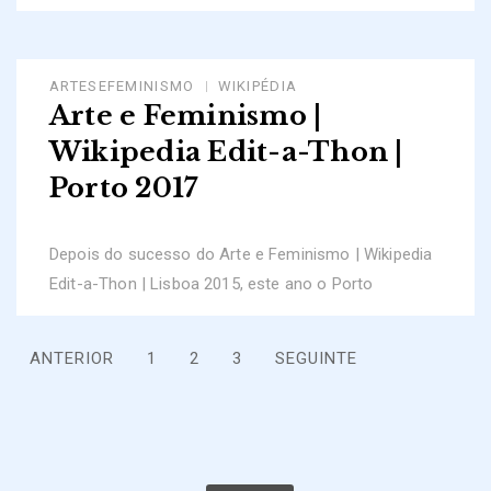
ARTESEFEMINISMO
WIKIPÉDIA
Arte e Feminismo |
Wikipedia Edit-a-Thon |
Porto 2017
Depois do sucesso do Arte e Feminismo | Wikipedia
Edit-a-Thon | Lisboa 2015, este ano o Porto
Paginação
ANTERIOR
1
2
3
SEGUINTE
dos
conteúdos