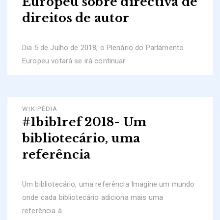
Europeu sobre directiva de
direitos de autor
Dia 5 de Julho de 2018, o Plenário do Parlamento
Europeu votará se irá continuar
WIKIPÉDIA
#1bib1ref 2018- Um
bibliotecário, uma
referência
Um bibliotecário, uma referência Imagine um mundo
onde cada bibliotecário adiciona mais uma
referência à