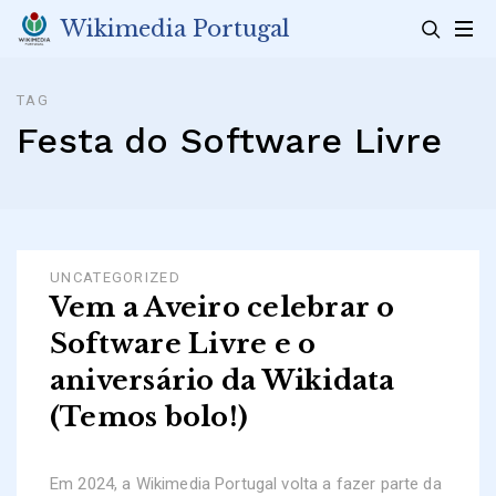
Skip
Wikimedia Portugal
to
content
TAG
Festa do Software Livre
UNCATEGORIZED
Vem a Aveiro celebrar o
Software Livre e o
aniversário da Wikidata
(Temos bolo!)
Em 2024, a Wikimedia Portugal volta a fazer parte da