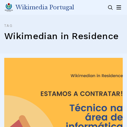
Skip
Wikimedia Portugal
to
content
TAG
Wikimedian in Residence