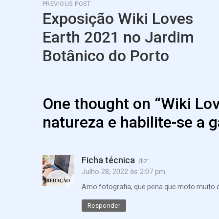
Navegação
PREVIOUS POST
Exposição Wiki Loves
de
Earth 2021 no Jardim
artigos
Botânico do Porto
Previous
Post
One thought on “
Wiki Lov
natureza e habilite-se a 
Ficha técnica
diz:
Julho 28, 2022 às 2:07 pm
Amo fotografia, que pena que moto muito di
Responder