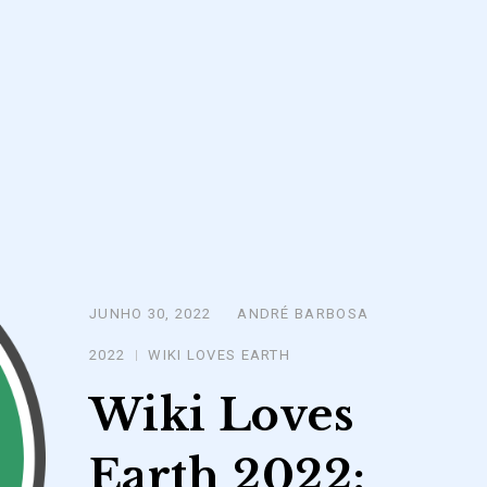
JUNHO 30, 2022
ANDRÉ BARBOSA
Posted
on
2022
WIKI LOVES EARTH
Wiki Loves
Earth 2022: