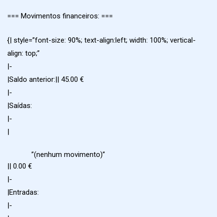
=== Movimentos financeiros: ===
{| style=”font-size: 90%; text-align:left; width: 100%; vertical-
align: top;”
|-
|Saldo anterior:|| 45.00 €
|-
|Saídas:
|-
|
”(nenhum movimento)”
|| 0.00 €
|-
|Entradas:
|-