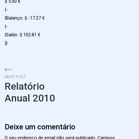
|| 5.00 €
|-
|Balanço: || -17.27 €
|-
|Saldo: || 102.81 €
|}
Navegação
NEXT POST
Relatório
de
Anual 2010
artigos
Next
Post
Deixe um comentário
O seu endereço de email não será publicado.
Campos