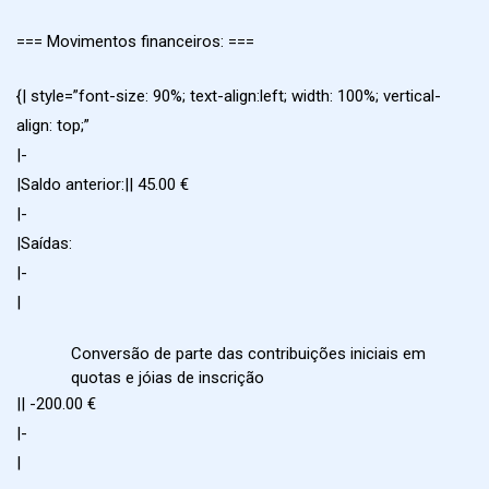
=== Movimentos financeiros: ===
{| style=”font-size: 90%; text-align:left; width: 100%; vertical-
align: top;”
|-
|Saldo anterior:|| 45.00 €
|-
|Saídas:
|-
|
Conversão de parte das contribuições iniciais em
quotas e jóias de inscrição
|| -200.00 €
|-
|