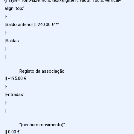
{| style=”font-size: 90%; text-align:left; width: 100%; vertical-
align: top;”
|-
|Saldo anterior:|| 240.00 €”*”
|-
|Saídas:
|-
|
Registo da associação
|| -195.00 €
|-
|Entradas:
|-
|
”(nenhum movimento)”
|| 0.00 €