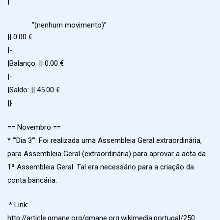
|
”(nenhum movimento)”
|| 0.00 €
|-
|Balanço: || 0.00 €
|-
|Saldo: || 45.00 €
|}
== Novembro ==
* ”’Dia 3”’: Foi realizada uma Assembleia Geral extraordinária,
para Assembleia Geral (extraordinária) para aprovar a acta da
1ª Assembleia Geral. Tal era necessário para a criação da
conta bancária.
:* Link:
http://article.gmane.org/gmane.org.wikimedia.portugal/250