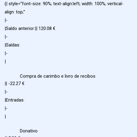
{| style=”font-size: 90%; text-align:left; width: 100%; vertical-
align: top;”
|-
|Saldo anterior:|| 120.08 €
|-
|Saídas:
|-
|
Compra de carimbo e livro de recibos
|| -22.27 €
|-
|Entradas:
|-
|
Donativo