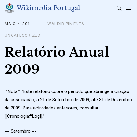
Skip
Wikimedia Portugal
to
content
MAIO 4, 2011
WALDIR PIMENTA
Posted
on
UNCATEGORIZED
Relatório Anual
2009
:”’Nota:”’ ”Este relatório cobre o período que abrange a criação
da associação, a 21 de Setembro de 2009, até 31 de Dezembro
de 2009. Para actividades anteriores, consultar
[[Cronologia#Log]].”
== Setembro ==