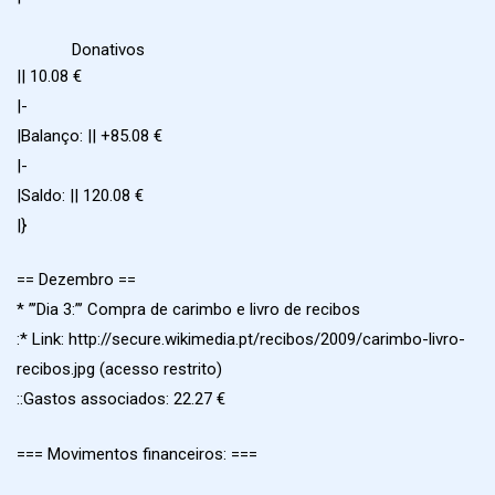
Donativos
|| 10.08 €
|-
|Balanço: || +85.08 €
|-
|Saldo: || 120.08 €
|}
== Dezembro ==
* ”’Dia 3:”’ Compra de carimbo e livro de recibos
:* Link: http://secure.wikimedia.pt/recibos/2009/carimbo-livro-
recibos.jpg (acesso restrito)
::Gastos associados: 22.27 €
=== Movimentos financeiros: ===