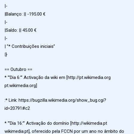
|-
|Balanço: || -195.00 €
|-
|Saldo: || 45.00 €
|-
| ”* Contribuições iniciais”
|}
== Outubro ==
* ”’Dia 6:”’ Activação da wiki em [http://pt.wikimedia.org
pt.wikimedia.org]
:* Link: https://bugzilla.wikimedia.org/show_bug.cgi?
id=20791#c2
* ”’Dia 16:”’ Activação do domínio [http://wikimedia.pt
wikimedia.pt], oferecido pela FCCN por um ano no âmbito do