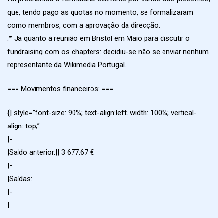
que, tendo pago as quotas no momento, se formalizaram
como membros, com a aprovação da direcção.
:* Já quanto à reunião em Bristol em Maio para discutir o
fundraising com os chapters: decidiu-se não se enviar nenhum
representante da Wikimedia Portugal.
=== Movimentos financeiros: ===
{| style=”font-size: 90%; text-align:left; width: 100%; vertical-
align: top;”
|-
|Saldo anterior:|| 3 677.67 €
|-
|Saídas:
|-
|