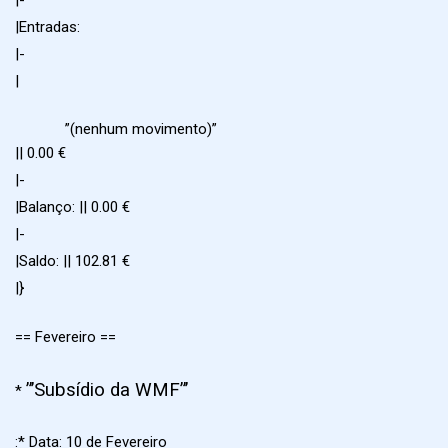
|-
|Entradas:
|-
|
”(nenhum movimento)”
|| 0.00 €
|-
|Balanço: || 0.00 €
|-
|Saldo: || 102.81 €
|}
== Fevereiro ==
”’Subsídio da WMF”’
*
:* Data: 10 de Fevereiro