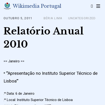
Skip
Wikimedia Portugal
to
content
OUTUBRO 5, 2011
BÉRIA LIMA
UNCATEGORIZED
Posted
on
Relatório Anual
2010
== Janeiro ==
”’Apresentação no Instituto Superior Técnico de
*
Lisboa”’
:* Data: 6 de Janeiro
:* Local: Instituto Superior Técnico de Lisboa