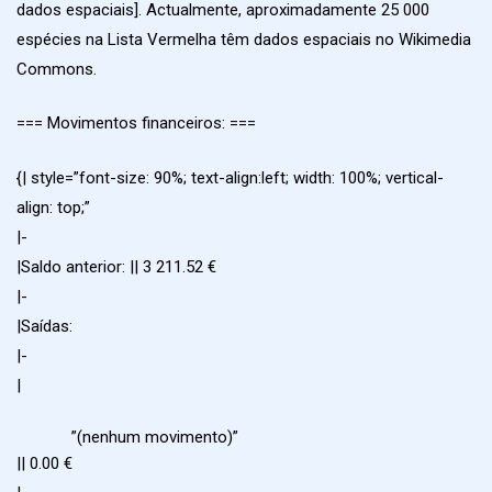
dados espaciais]. Actualmente, aproximadamente 25 000
espécies na Lista Vermelha têm dados espaciais no Wikimedia
Commons.
=== Movimentos financeiros: ===
{| style=”font-size: 90%; text-align:left; width: 100%; vertical-
align: top;”
|-
|Saldo anterior: || 3 211.52 €
|-
|Saídas:
|-
|
”(nenhum movimento)”
|| 0.00 €