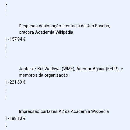
|-
|
Despesas deslocação e estadia de Rita Farinha,
oradora Academia Wikipédia
|| -157.94 €
|-
|
Jantar c/ Kul Wadhwa (WMF), Ademar Aguiar (FEUP), e
membros da organização
|| -221.69 €
|-
|
Impressão cartazes A2 da Academia Wikipédia
|| -188.10 €
|-