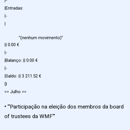
|-
|Entradas:
|-
|
”(nenhum movimento)”
|| 0.00 €
|-
|Balanço: || 0.00 €
|-
|Saldo: || 3 211.52 €
|}
== Julho ==
”’Participação na eleição dos membros da board
*
of trustees da WMF”’