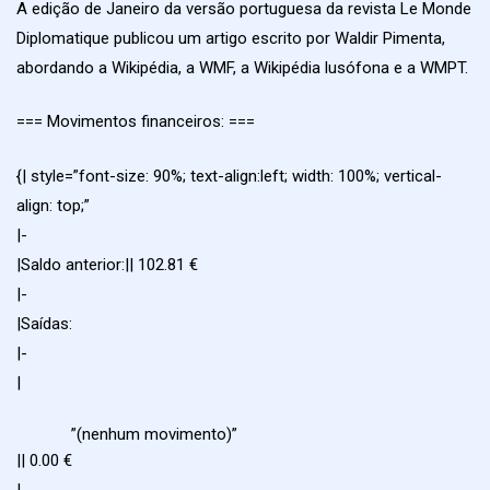
A edição de Janeiro da versão portuguesa da revista Le Monde
Diplomatique publicou um artigo escrito por Waldir Pimenta,
abordando a Wikipédia, a WMF, a Wikipédia lusófona e a WMPT.
=== Movimentos financeiros: ===
{| style=”font-size: 90%; text-align:left; width: 100%; vertical-
align: top;”
|-
|Saldo anterior:|| 102.81 €
|-
|Saídas:
|-
|
”(nenhum movimento)”
|| 0.00 €