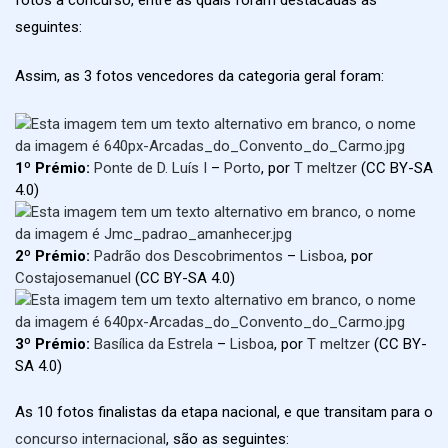
seguintes:
Assim, as 3 fotos vencedores da categoria geral foram:
1º Prémio:
Ponte de D. Luís I
–
Porto
, por
T meltzer
(CC BY-SA
4.0)
2º Prémio:
Padrão dos Descobrimentos
–
Lisboa
, por
Costajosemanuel
(CC BY-SA 4.0)
3º Prémio:
Basílica da Estrela
–
Lisboa
, por
T meltzer
(CC BY-
SA 4.0)
As 10 fotos finalistas da etapa nacional, e que transitam para o
concurso internacional
, são as seguintes: