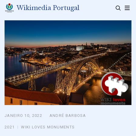
Skip
Wikimedia Portugal
to
content
JANEIRO 10, 2022
ANDRÉ BARBOSA
Posted
on
2021
WIKI LOVES MONUMENTS