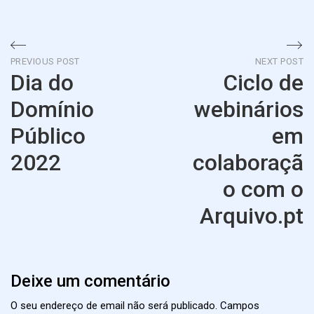
Navegação
PREVIOUS POST
NEXT POST
Dia do
Ciclo de
de
Domínio
webinários
artigos
Público
em
2022
colaboraçã
o com o
Previous
Post
Arquivo.pt
Ne
Po
Deixe um comentário
O seu endereço de email não será publicado.
Campos