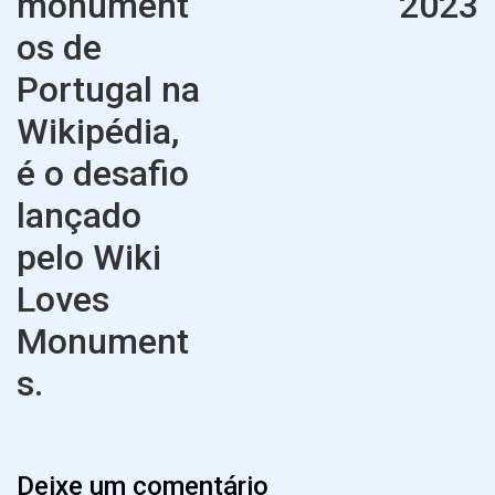
monument
2023
os de
Ne
Po
Portugal na
Wikipédia,
é o desafio
lançado
pelo Wiki
Loves
Monument
s.
Previous
Post
Deixe um comentário