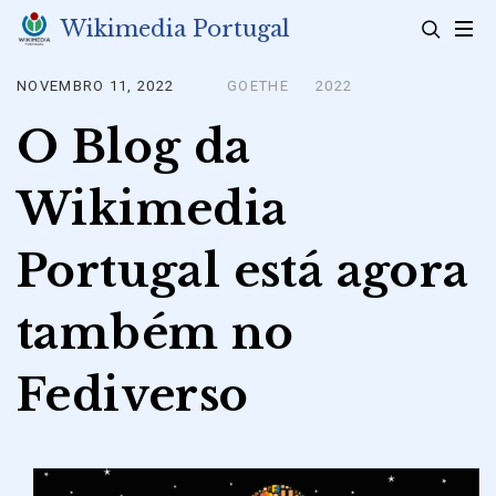
Skip
Wikimedia Portugal
to
content
NOVEMBRO 11, 2022
GOETHE
2022
Posted
on
O Blog da
Wikimedia
Portugal está agora
também no
Fediverso