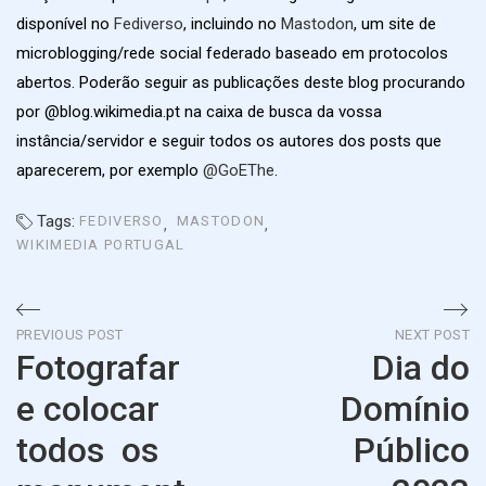
disponível no
Fediverso
, incluindo no
Mastodon
, um site de
microblogging/rede social federado baseado em protocolos
abertos. Poderão seguir as publicações deste blog procurando
por @blog.wikimedia.pt na caixa de busca da vossa
instância/servidor e seguir todos os autores dos posts que
aparecerem, por exemplo
@GoEThe
.
Tags:
FEDIVERSO
MASTODON
WIKIMEDIA PORTUGAL
Navegação
PREVIOUS POST
NEXT POST
Fotografar
Dia do
de
e colocar
Domínio
artigos
todos os
Público