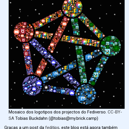
Mosaico dos logotipos dos projectos do Fediverso.
CC-BY-
SA
Tobias Buckdahn (@tobias@my.brick.camp)
Graças a um post da
feditips
, este blog está agora também